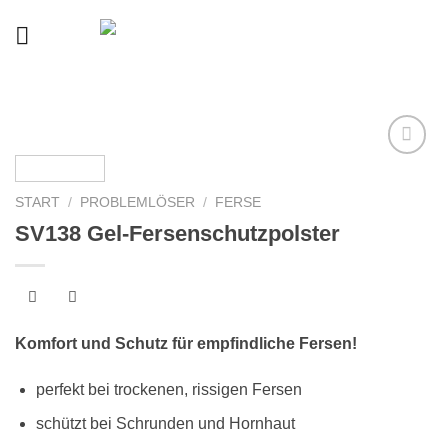
Skip
to
content
Auf
START
/
PROBLEMLÖSER
/
FERSE
die
Wunschliste
SV138 Gel-Fersenschutzpolster
Komfort und Schutz für empfindliche Fersen!
perfekt bei trockenen, rissigen Fersen
schützt bei Schrunden und Hornhaut