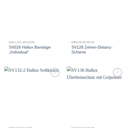
Auf
Auf
die
die
Wunschliste
Wunschliste
HALLUX VALGUS
DRUCKSCHUTZ
SV028 Hallux Bandage
SV128 Zehen-Distanz-
„Individual“
Schiene
Auf
Auf
die
die
Wunschliste
Wunschliste