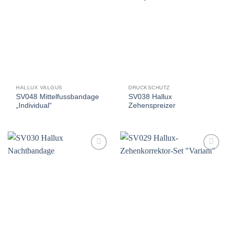
Auf
Auf
die
die
Wunschliste
Wunschliste
HALLUX VALGUS
DRUCKSCHUTZ
SV048 Mittelfussbandage
SV038 Hallux
„Individual“
Zehenspreizer
Auf
Auf
die
die
Wunschliste
Wunschliste