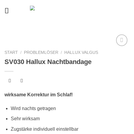
Skip
to
content
START
/
PROBLEMLÖSER
/
HALLUX VALGUS
Auf
SV030 Hallux Nachtbandage
die
Wunschliste
wirksame Korrektur im Schlaf!
Wird nachts getragen
Sehr wirksam
Zugstärke individuell einstellbar