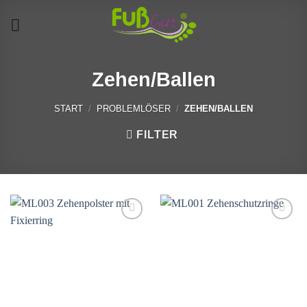
Skip
to
content
Zehen/Ballen
START
/
PROBLEMLÖSER
/
ZEHEN/BALLEN
FILTER
Auf
Auf
die
die
Wunschliste
Wunschliste