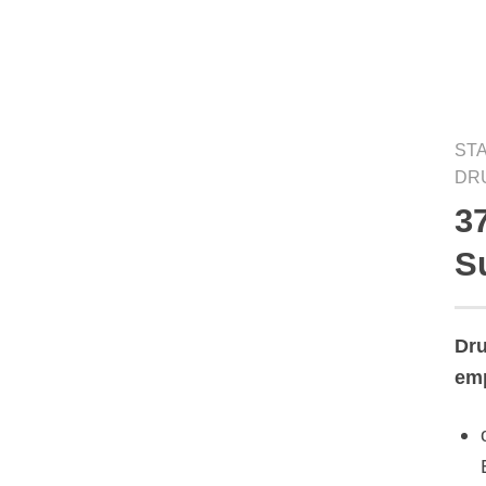
ST
DR
3
Auf die
Wunschliste
S
Dru
emp