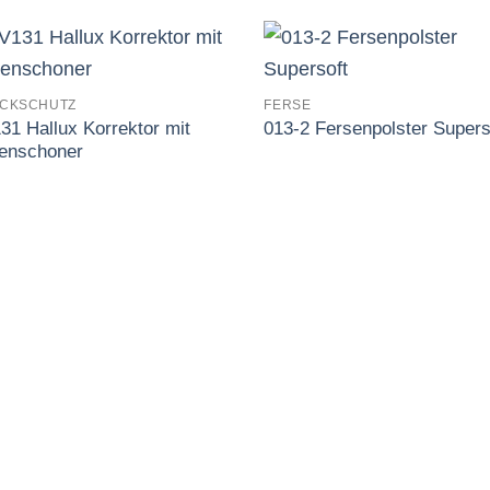
CKSCHUTZ
FERSE
Auf
31 Hallux Korrektor mit
013-2 Fersenpolster Supers
die
die
Wunschliste
Wunschl
lenschoner