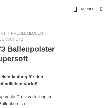
MENU
ART
/
PROBLEMLÖSER
/
UCKSCHUTZ
73 Ballenpolster
upersoft
ckentlastung für den
findlichen Vorfuß!
optimale Druckverteilung im
Ballenbereich