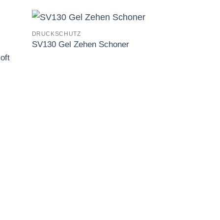
DRUCKSCHUTZ
SV130 Gel Zehen Schoner
Auf
Auf
oft
die
iste
Wunschliste
ANTISCHOCK
SV022 Antisch