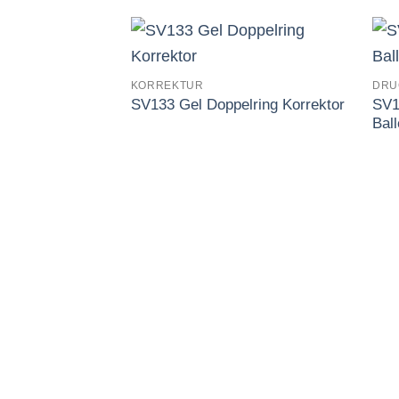
KORREKTUR
DRU
Auf
SV1
SV133 Gel Doppelring Korrektor
die
Wunschliste
Bal