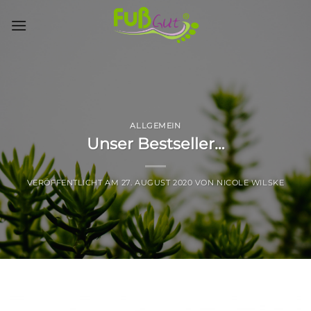
Skip
to
content
ALLGEMEIN
Unser Bestseller…
VERÖFFENTLICHT AM
27. AUGUST 2020
VON
NICOLE WILSKE