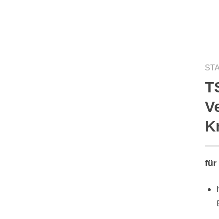
ST
T
Auf die
V
Wunschliste
K
für