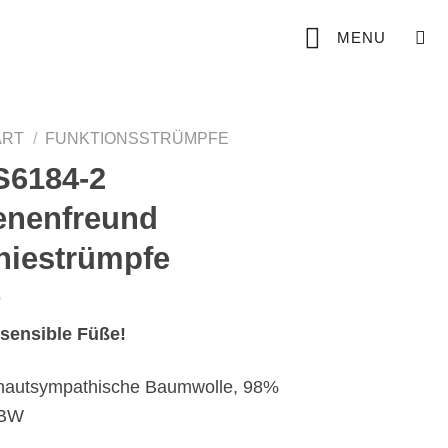
MENU
ART
/
FUNKTIONSSTRÜMPFE
S6184-2
enenfreund
niestrümpfe
 sensible Füße!
hautsympathische Baumwolle, 98%
BW