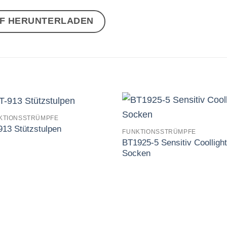
DF HERUNTERLADEN
KTIONSSTRÜMPFE
913 Stützstulpen
FUNKTIONSSTRÜMPFE
Auf
BT1925-5 Sensitiv Coolligh
die
die
Wunschliste
Wunschl
Socken