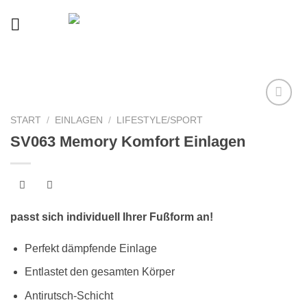
Skip
to
content
START
/
EINLAGEN
/
LIFESTYLE/SPORT
Auf
SV063 Memory Komfort Einlagen
die
Wunschliste
passt sich individuell Ihrer Fußform an!
Perfekt dämpfende Einlage
Entlastet den gesamten Körper
Antirutsch-Schicht